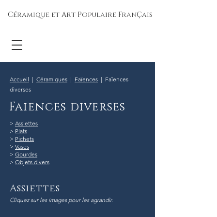
Céramique et Art Populaire FranÇais
Accueil
|
Céramiques
|
Faïences
| Faïences
diverses
Faiences diverses
>
Assiettes
>
Plats
>
Pichets
>
Vases
>
Gourdes
>
Objets divers
Assiettes
Cliquez sur les images pour les agrandir.