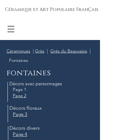
Céramique et Art Populaire FranÇais
Céramiques
|
Grès
|
Grès du Beauvaisis
|
Fontaines
fontaines
Décors avec personnages
Page 1
Page 2
Décors floraux
Page 3
Décors divers
Page 4