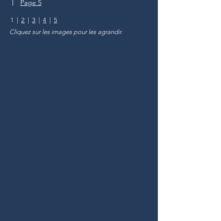
Page 5
1 |
2
|
3
|
4
|
5
Cliquez sur les images pour les agrandir.