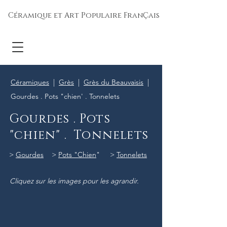
Céramique et Art Populaire FranÇais
Céramiques
|
Grès
|
Grès du Beauvaisis
|
Gourdes . Pots "chien' . Tonnelets
Gourdes . Pots
"chien" . Tonnelets
>
Gourdes
>
Pots "Chien
" >
Tonnelets
Cliquez sur les images pour les agrandir.